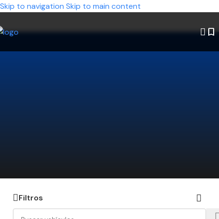
Skip to navigation
Skip to main content
¿No encontrás el auto que estás
buscando?
Decinos qué modelo querés y nosotros lo
buscamos por vos. Ahorrá tiempo y encontrá la
mejor opción disponible.
Hacé click acá y te lo conseguimos
Filtros