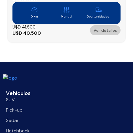
0 Km
Manual
Oportunidades
U$D
41.500
Ver detalles
U$D
40.500
Vehículos
SUV
Pick-up
Sedan
Hatchback