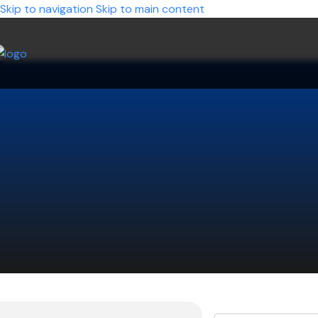
Skip to navigation
Skip to main content
¿No enco
Decinos qué modelo querés y nosot