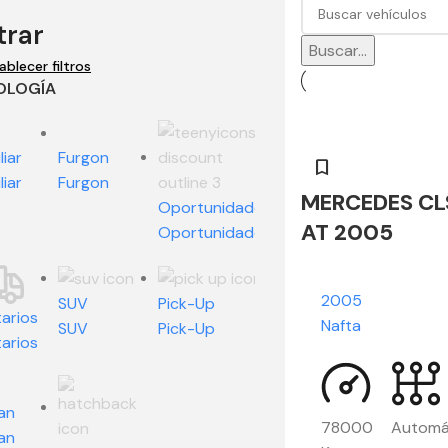
ltrar
Buscar...
ablecer filtros
OLOGÍA
liar
Furgon
liar
Furgon
MERCEDES CL
Oportunidades
AT 2005
Oportunidades
2005
SUV
Pick-Up
itarios
Nafta
SUV
Pick-Up
itarios
an
78000
Automá
an