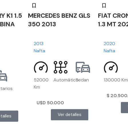
 K1 1.5
MERCEDES BENZ GLS
FIAT CRO
BINA
350 2013
1.3 MT 20
2013
2020
Nafta
Nafta
52000
Automático
Sedan
130000 Km
Km
litarios
$
20.500
U$D
50.000
Ver detalles
talles