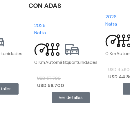
CON ADAS
2026
Nafta
2026
Nafta
tunidades
0 Km
Autom
0 Km
Automática
Oportunidades
U$D
45.80
U$D
44.8
U$D
57.700
U$D
56.700
talles
Ver detalles