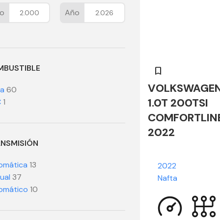
o
Año
BUSTIBLE
VOLKSWAGEN
ta
60
1.0T 200TSI
C
1
COMFORTLIN
2022
NSMISIÓN
omática
13
2022
ual
37
Nafta
omático
10