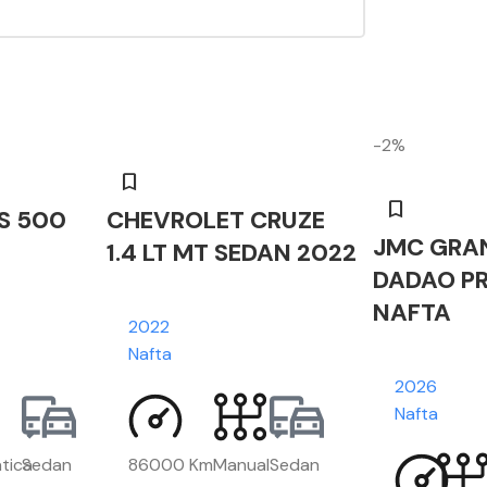
-2%
S 500
CHEVROLET CRUZE
JMC GRA
1.4 LT MT SEDAN 2022
DADAO PR
NAFTA
2022
Nafta
2026
Nafta
tica
Sedan
86000 Km
Manual
Sedan