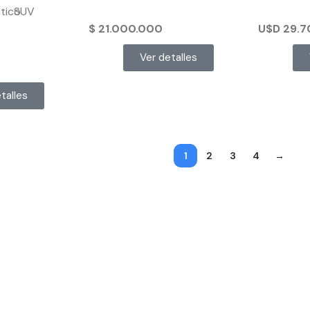
tico
SUV
$
21.000.000
U$D
29.7
Ver detalles
talles
1
2
3
4
→