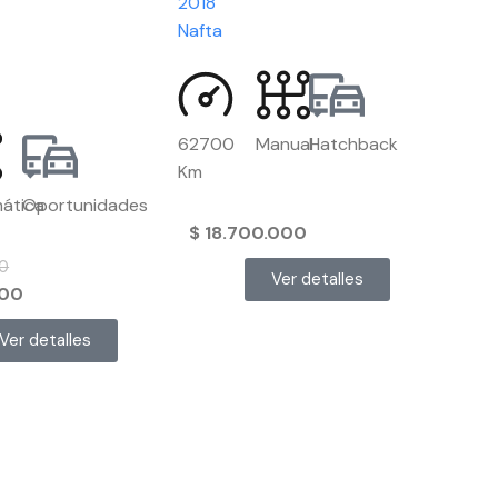
2018
Nafta
62700
Manual
Hatchback
Km
ática
Oportunidades
$
18.700.000
0
Ver detalles
00
Ver detalles