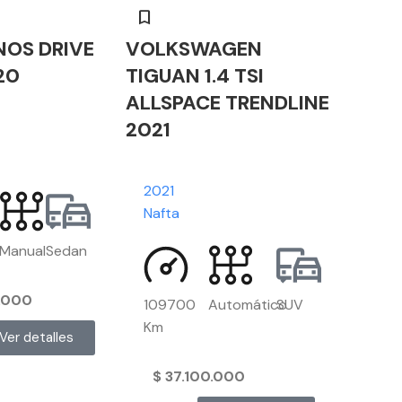
NOS DRIVE
VOLKSWAGEN
20
TIGUAN 1.4 TSI
ALLSPACE TRENDLINE
2021
2021
Nafta
Manual
Sedan
.000
109700
Automático
SUV
Km
Ver detalles
$
37.100.000