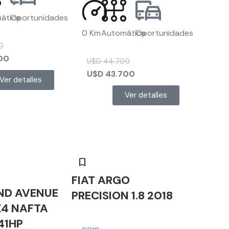
ática
Oportunidades
0 Km
Automática
Oportunidades
0
00
U$D
44.700
U$D
43.700
Ver detalles
Ver detalles
FIAT ARGO
ND AVENUE
PRECISION 1.8 2018
X4 NAFTA
41HP