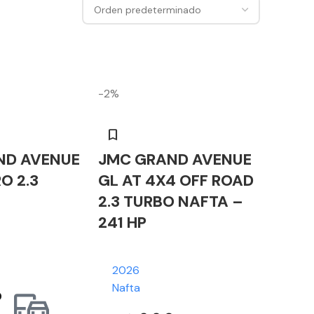
-2%
ND AVENUE
JMC GRAND AVENUE
O 2.3
GL AT 4X4 OFF ROAD
2.3 TURBO NAFTA –
241 HP
2026
Nafta