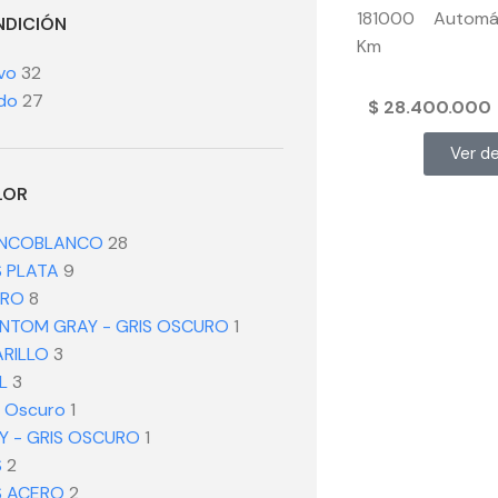
181000
Automá
DICIÓN
Km
vo
32
do
27
$
28.400.000
Ver de
LOR
ANCO
BLANCO
28
S PLATA
9
GRO
8
NTOM GRAY - GRIS OSCURO
1
RILLO
3
L
3
l Oscuro
1
Y - GRIS OSCURO
1
S
2
S ACERO
2