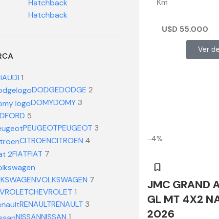
Km
Hatchback
Hatchback
U$D
55.000
Ver de
RCA
I
AUDI
1
DODGE
DODGE
2
DOMY
DOMY
3
D
FORD
5
PEUGEOT
PEUGEOT
3
-4%
CITROEN
CITROEN
4
FIAT
FIAT
7
LKSWAGEN
VOLKSWAGEN
7
JMC GRAND 
VROLET
CHEVROLET
1
GL MT 4X2 N
RENAULT
RENAULT
3
2026
NISSAN
NISSAN
1