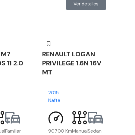
Ver detalles
 M7
RENAULT LOGAN
 11 2.0
PRIVILEGE 1.6N 16V
MT
2015
Nafta
al
Familiar
90700 Km
Manual
Sedan