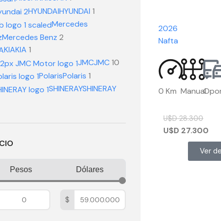
HYUNDAI
HYUNDAI
1
Mercedes
2026
z
Mercedes Benz
2
Nafta
KIA
KIA
1
JMC
JMC
10
Polaris
Polaris
1
SHINERAY
SHINERAY
0 Km
Manual
Opor
U$D
28.300
U$D
27.300
CIO
Ver de
Pesos
Dólares
$