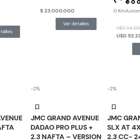
$
23.000.000
0 Km
Autom
Ver detalles
U$D
54.20
talles
U$D
53.2
-2%
-2%
AVENUE
JMC GRAND AVENUE
JMC GRA
AFTA
DADAO PRO PLUS +
SLX AT 4
2.3 NAFTA – VERSION
2.3 CC- 2