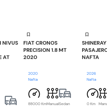
 NIVUS
FIAT CRONOS
SHINERAY
PRECISION 1.8 MT
PASAJEROS
E AT
2020
NAFTA
2020
2026
Nafta
Nafta
88000 Km
Manual
Sedan
0 Km
Manu