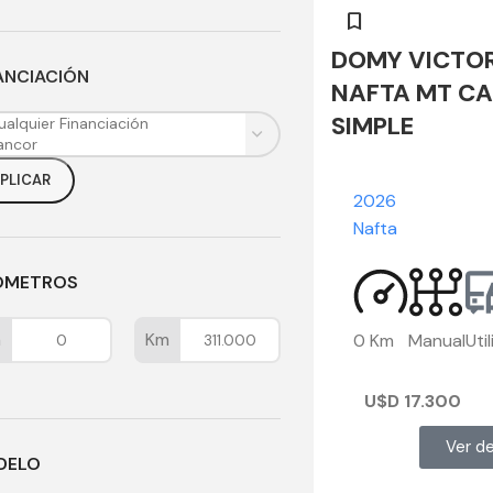
DOMY VICTORY
ANCIACIÓN
NAFTA MT CA
SIMPLE
PLICAR
2026
Nafta
ÓMETROS
m
Km
0 Km
Manual
Uti
U$D
17.300
Ver de
DELO