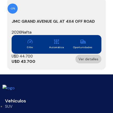
-2%
JMC GRAND AVENUE GL AT 4X4 OFF ROAD
2.3 TURBO NAFTA – 241 HP
2026
Nafta
0 Km
Automática
Oportunidades
U$D
44.700
Ver detalles
U$D
43.700
Vehículos
SUV