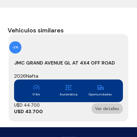
Vehículos similares
-2%
JMC GRAND AVENUE GL AT 4X4 OFF ROAD
2.3 TURBO NAFTA – 241 HP
2026
Nafta
0 Km
Automática
Oportunidades
U$D
44.700
Ver detalles
U$D
43.700