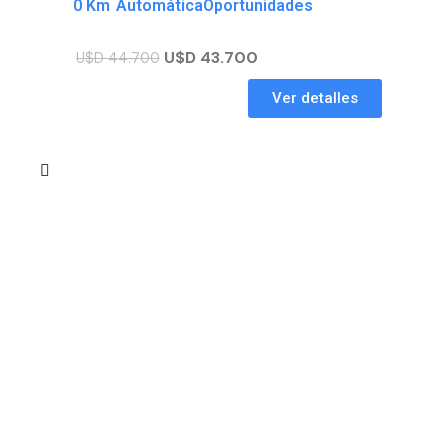
0 Km
Automática
Oportunidades
U$D
43.700
U$D
44.700
Ver detalles