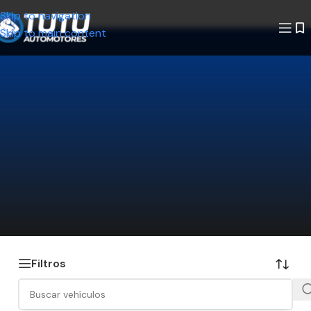
Skip to navigation
Skip to main content
¿No encontrás el auto que estás
buscando?
Decinos qué modelo querés y nosotros lo
buscamos por vos. Ahorrá tiempo y encontrá la
mejor opción disponible.
Hacé click acá y te lo conseguimos
Filtros