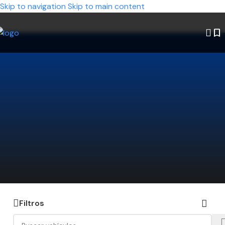
Skip to navigation
Skip to main content
¿No encontrás el auto que estás
buscando?
Decinos qué modelo querés y nosotros lo
buscamos por vos. Ahorrá tiempo y encontrá la
mejor opción disponible.
Hacé click acá y te lo conseguimos
Filtros