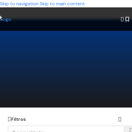
Skip to navigation
Skip to main content
¿No encontrás el auto que estás
buscando?
Decinos qué modelo querés y nosotros lo
buscamos por vos. Ahorrá tiempo y encontrá la
mejor opción disponible.
Hacé click acá y te lo conseguimos
Filtros