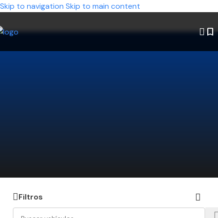
Skip to navigation
Skip to main content
¿No encontrás el auto que estás
buscando?
Decinos qué modelo querés y nosotros lo
buscamos por vos. Ahorrá tiempo y encontrá la
mejor opción disponible.
Hacé click acá y te lo conseguimos
Filtros