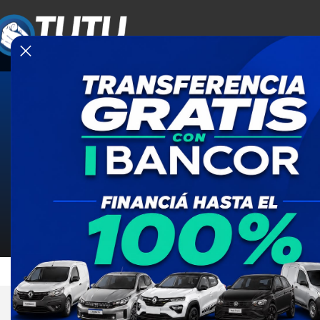
¿No enco
Decinos qué modelo querés y nosot