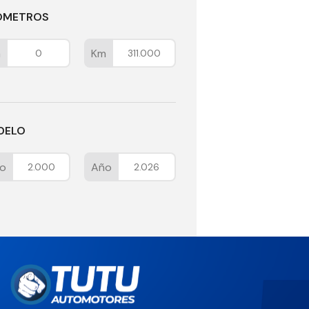
ÓMETROS
m
Km
DELO
o
Año