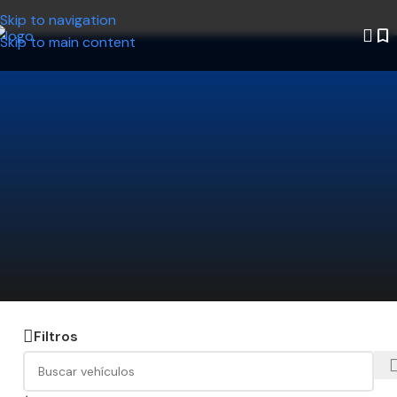
Skip to navigation
Skip to main content
¿No encontrás el auto que estás
buscando?
Decinos qué modelo querés y nosotros lo
buscamos por vos. Ahorrá tiempo y encontrá la
mejor opción disponible.
Hacé click acá y te lo conseguimos
Filtros