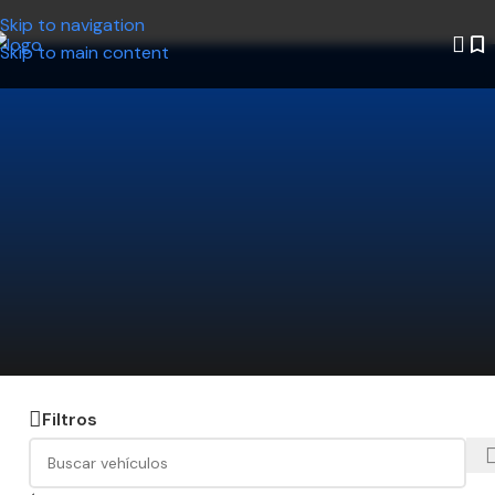
Skip to navigation
Skip to main content
¿No encontrás el auto que estás
buscando?
Decinos qué modelo querés y nosotros lo
buscamos por vos. Ahorrá tiempo y encontrá la
mejor opción disponible.
Hacé click acá y te lo conseguimos
Filtros