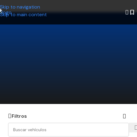
Skip to navigation
Skip to main content
¿No encontrás el auto que estás
buscando?
Decinos qué modelo querés y nosotros lo
buscamos por vos. Ahorrá tiempo y encontrá la
mejor opción disponible.
Hacé click acá y te lo conseguimos
Filtros